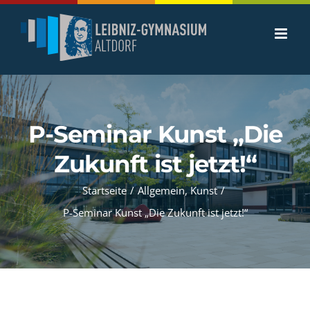
Zum
Inhalt
springen
P-Seminar Kunst „Die
Zukunft ist jetzt!“
Startseite
/
Allgemein
,
Kunst
/
P-Seminar Kunst „Die Zukunft ist jetzt!“