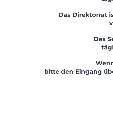
Das Direktorrat i
v
Das Se
täg
Wenn
bitte den Eingang üb