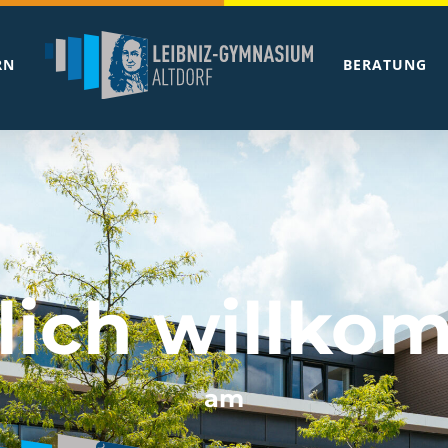
RN
BERATUNG
lich willk
am