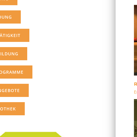
LDUNG
ÄTIGKEIT
BILDUNG
ROGRAMME
R
NGEBOTE
E
IOTHEK