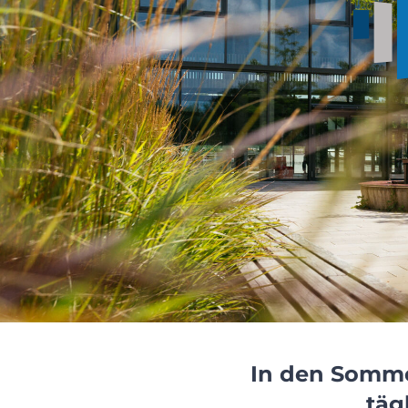
In den Sommer
täg