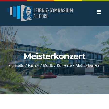
Zum
Inhalt
springen
Meisterkonzert
Startseite
/
Fächer
/
Musik
/
Konzerte
/
Meisterkonzert