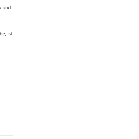
ck und
e, ist