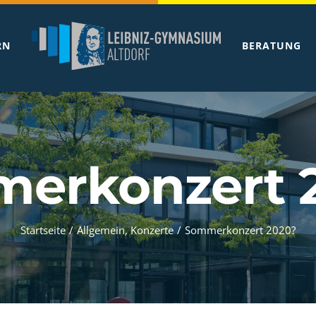
RN
BERATUNG
erkonzert 
Startseite
/
Allgemein
,
Konzerte
/
Sommerkonzert 2020?