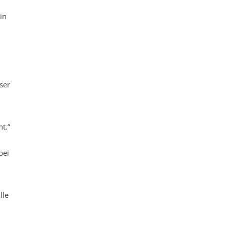
in
ser
t.“
bei
lle