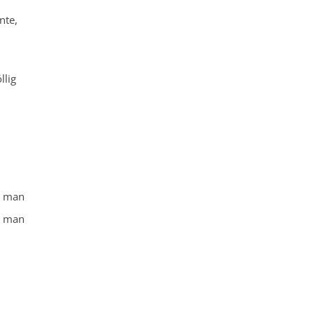
nte,
llig
s man
ss man