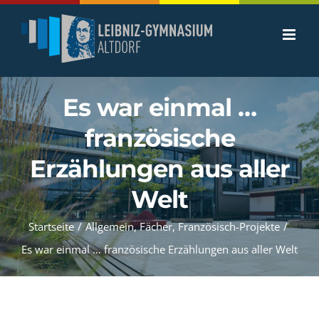
Zum
Inhalt
springen
Es war einmal …
französische
Erzählungen aus aller
Welt
Startseite
/
Allgemein
,
Fächer
,
Französisch-Projekte
/
Es war einmal … französische Erzählungen aus aller Welt