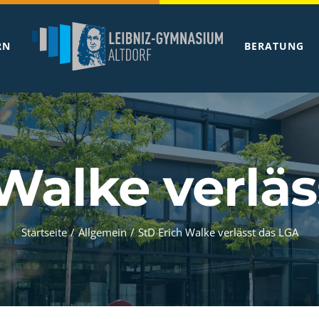
RN
BERATUNG
Walke verlä
Startseite
/
Allgemein
/
StD Erich Walke verlässt das LGA