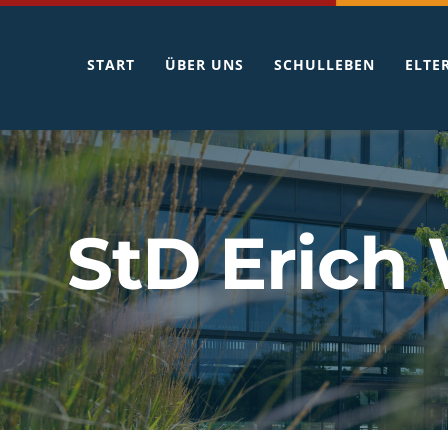
Zum
Inhalt
START
ÜBER UNS
SCHULLEBEN
ELTE
springen
StD Erich 