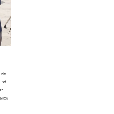
 ein
 und
ze
ganze