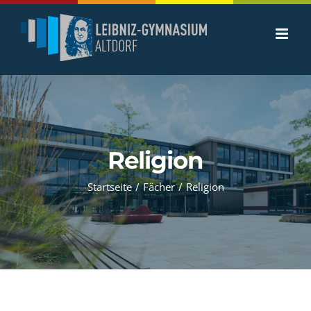
Zum
Inhalt
springen
Religion
Startseite
/
Fächer
/
Religion