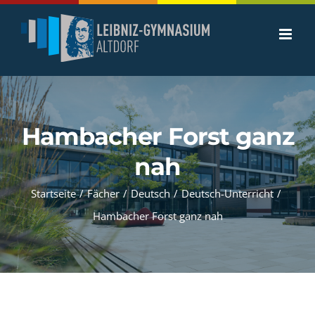
Zum
Inhalt
springen
Hambacher Forst ganz
nah
Startseite
/
Fächer
/
Deutsch
/
Deutsch-Unterricht
/
Hambacher Forst ganz nah