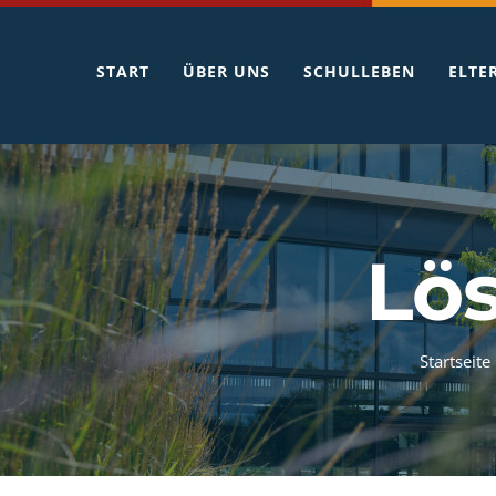
Zum
Inhalt
START
ÜBER UNS
SCHULLEBEN
ELTE
springen
Lös
Startseite