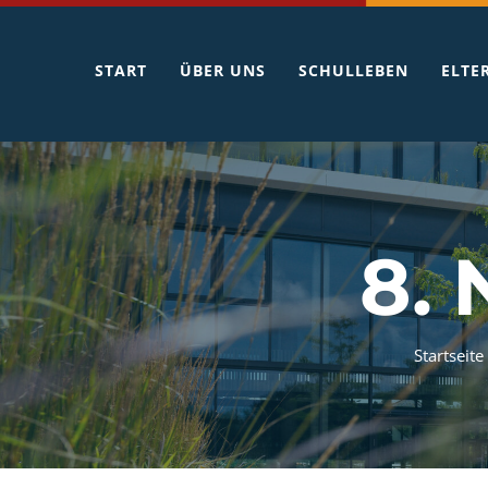
Zum
Inhalt
START
ÜBER UNS
SCHULLEBEN
ELTE
springen
8.
Startseite