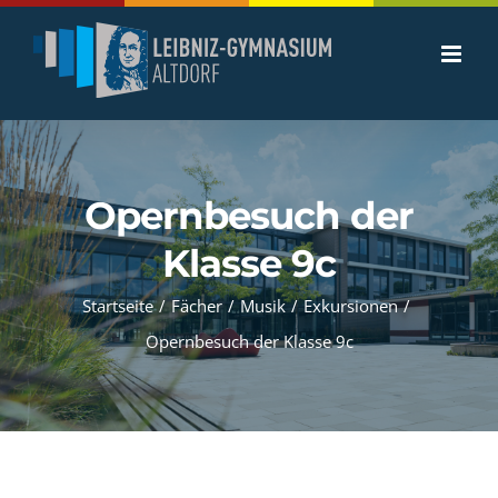
Zum
Inhalt
springen
Opernbesuch der
Klasse 9c
Startseite
/
Fächer
/
Musik
/
Exkursionen
/
Opernbesuch der Klasse 9c