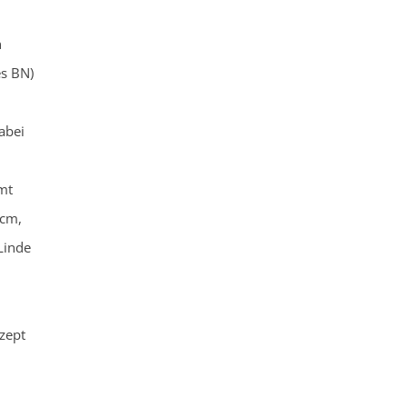
n
es BN)
abei
mt
 cm,
Linde
zept