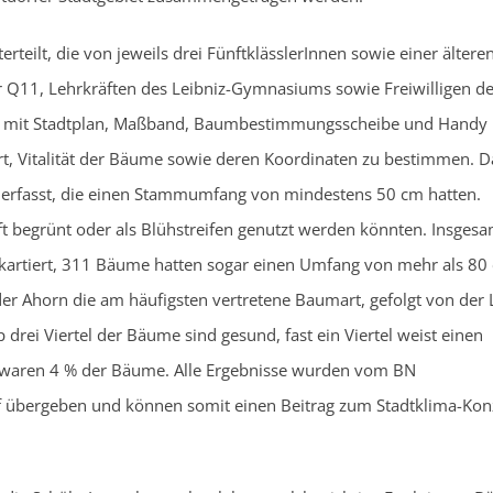
teilt, die von jeweils drei FünftklässlerInnen sowie einer ältere
r Q11, Lehrkräften des Leibniz-Gymnasiums sowie Freiwilligen d
et mit Stadtplan, Maßband, Baumbestimmungsscheibe und Handy
, Vitalität der Bäume sowie deren Koordinaten zu bestimmen. D
me erfasst, die einen Stammumfang von mindestens 50 cm hatten.
ft begrünt oder als Blühstreifen genutzt werden könnten. Insgesa
rtiert, 311 Bäume hatten sogar einen Umfang von mehr als 80
der Ahorn die am häufigsten vertretene Baumart, gefolgt von der 
p drei Viertel der Bäume sind gesund, fast ein Viertel weist einen
 waren 4 % der Bäume. Alle Ergebnisse wurden vom BN
orf übergeben und können somit einen Beitrag zum Stadtklima-Kon