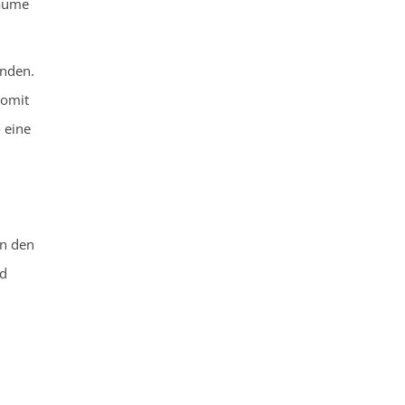
Bäume
nden.
somit
 eine
in den
nd