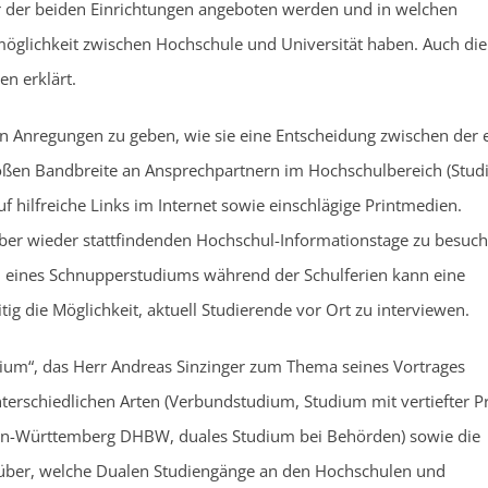
ner der beiden Einrichtungen angeboten werden und in welchen
möglichkeit zwischen Hochschule und Universität haben. Auch die
n erklärt.
en Anregungen zu geben, wie sie eine Entscheidung zwischen der 
roßen Bandbreite an Ansprechpartnern im Hochschulbereich (Stud
f hilfreiche Links im Internet sowie einschlägige Printmedien.
er wieder stattfindenden Hochschul-Informationstage zu besuch
n eines Schnupperstudiums während der Schulferien kann eine
itig die Möglichkeit, aktuell Studierende vor Ort zu interviewen.
udium“, das Herr Andreas Sinzinger zum Thema seines Vortrages
nterschiedlichen Arten (Verbundstudium, Studium mit vertiefter Pr
den-Württemberg DHBW, duales Studium bei Behörden) sowie die
darüber, welche Dualen Studiengänge an den Hochschulen und