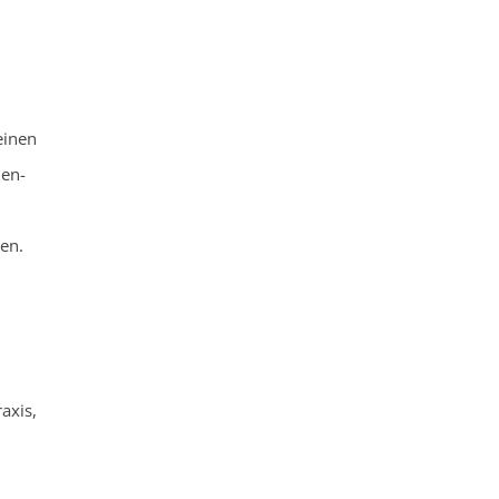
einen
ien-
en.
axis,