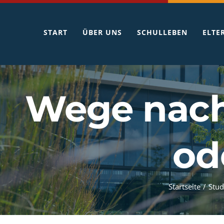
Zum
Inhalt
START
ÜBER UNS
SCHULLEBEN
ELTE
springen
Wege nach
od
Startseite
/
Stud