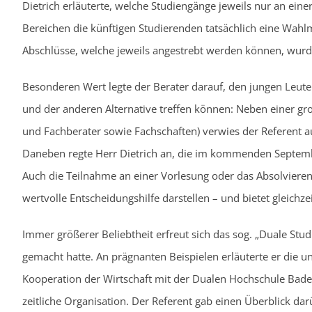
Dietrich erläuterte, welche Studiengänge jeweils nur an ei
Bereichen die künftigen Studierenden tatsächlich eine Wahl
Abschlüsse, welche jeweils angestrebt werden können, wurde
Besonderen Wert legte der Berater darauf, den jungen Leut
und der anderen Alternative treffen können: Neben einer g
und Fachberater sowie Fachschaften) verwies der Referent au
Daneben regte Herr Dietrich an, die im kommenden Septemb
Auch die Teilnahme an einer Vorlesung oder das Absolviere
wertvolle Entscheidungshilfe darstellen – und bietet gleichze
Immer größerer Beliebtheit erfreut sich das sog. „Duale St
gemacht hatte. An prägnanten Beispielen erläuterte er die u
Kooperation der Wirtschaft mit der Dualen Hochschule Ba
zeitliche Organisation. Der Referent gab einen Überblick 