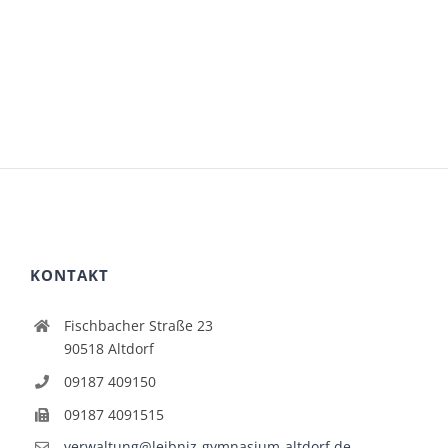
KONTAKT
Fischbacher Straße 23
90518 Altdorf
09187 409150
09187 4091515
verwaltung@leibniz-gymnasium-altdorf.de